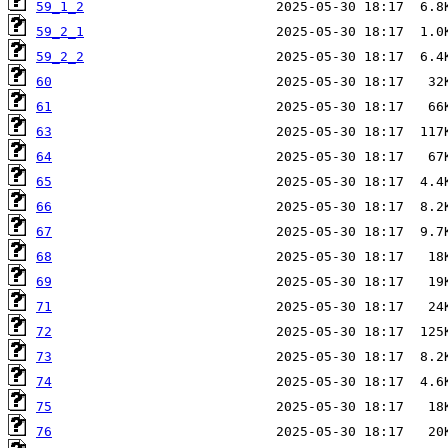
59_1_2
59_2_1
59_2_2
60
61
63
64
65
66
67
68
69
71
72
73
74
75
76