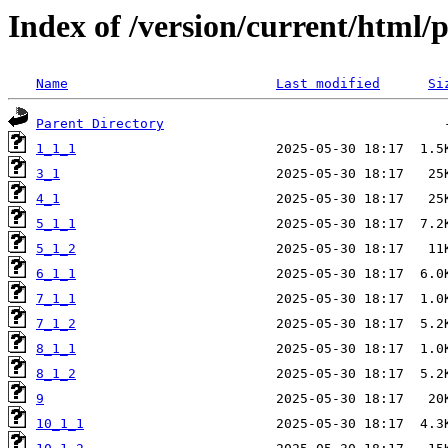
Index of /version/current/html/p
Name
Last modified
Si
Parent Directory
1_1_1
3_1
4_1
5_1_1
5_1_2
6_1_1
7_1_1
7_1_2
8_1_1
8_1_2
9
10_1_1