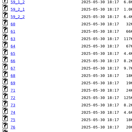
59_1_2
59_2_1
59_2_2
60
61
63
64
65
66
67
68
69
71
72
73
74
75
76