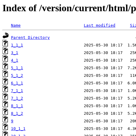
Index of /version/current/html/p
Name
Last modified
Si
Parent Directory
1_1_1
3_1
4_1
5_1_1
5_1_2
6_1_1
7_1_1
7_1_2
8_1_1
8_1_2
9
10_1_1