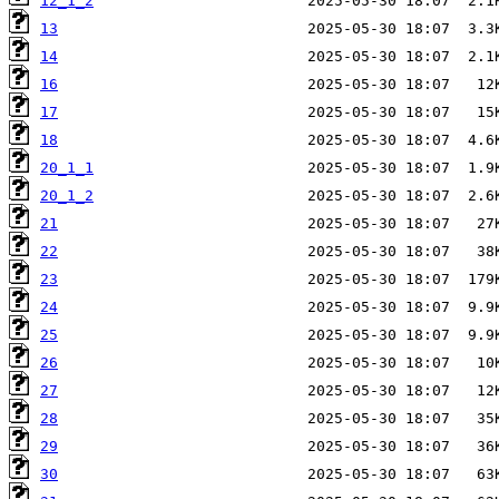
12_1_2
13
14
16
17
18
20_1_1
20_1_2
21
22
23
24
25
26
27
28
29
30