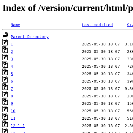
Index of /version/current/html/
Name
Last modified
Si
Parent Directory
1
2
3
4
5
6
7
8
9
10
11
12_1_1