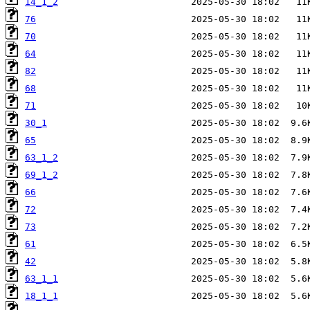
14_1_2
76
70
64
82
68
71
30_1
65
63_1_2
69_1_2
66
72
73
61
42
63_1_1
18_1_1