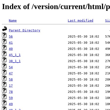
Index of /version/current/html/
Name
Last modified
Si
Parent Directory
56
41
40
45_1_1
38_1_1
54
47
58
17
78
59
49