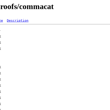
/proofs/commacat
ze
Description