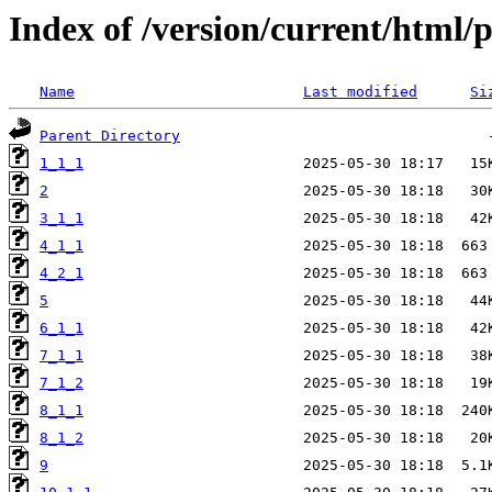
Index of /version/current/html
Name
Last modified
Si
Parent Directory
1_1_1
2
3_1_1
4_1_1
4_2_1
5
6_1_1
7_1_1
7_1_2
8_1_1
8_1_2
9