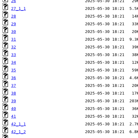
26
27_1_1
28
29
30
31
32
33
34
35
36
37
38
39
40
41
42_1_1
42_1_2