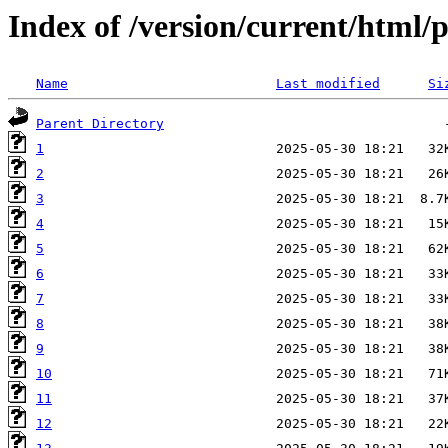
Index of /version/current/html/
Name
Last modified
Si
Parent Directory
1
2
3
4
5
6
7
8
9
10
11
12